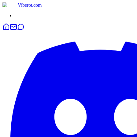
Viberot
.com