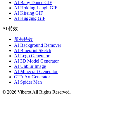
AI Baby Dance GIF
AI Holding Laugh GIF
AI Kissing GIF
AI Hugging GIF
AI 特效
所有特效
AI Background Remover
AI Blueprint Sketch
AI Lego Generator
AI 3D Model Generator
AI Unblur Image
AI Minecraft Generator
GTA Art Generator
AI Spider Man
©
2026
Viberot
All Rights Reserved.