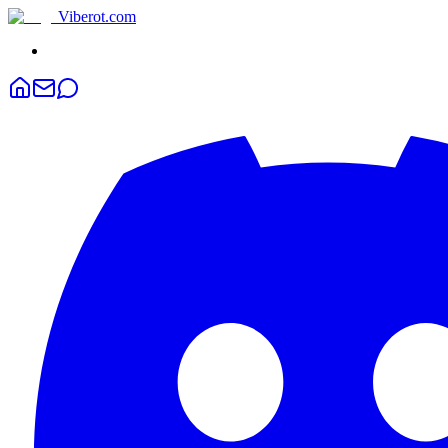
Viberot
.com