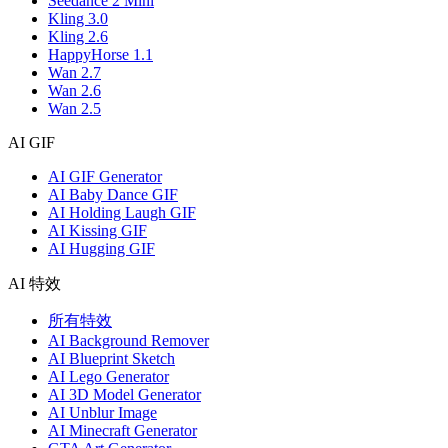
Seedance 2 Mini
Kling 3.0
Kling 2.6
HappyHorse 1.1
Wan 2.7
Wan 2.6
Wan 2.5
AI GIF
AI GIF Generator
AI Baby Dance GIF
AI Holding Laugh GIF
AI Kissing GIF
AI Hugging GIF
AI 特效
所有特效
AI Background Remover
AI Blueprint Sketch
AI Lego Generator
AI 3D Model Generator
AI Unblur Image
AI Minecraft Generator