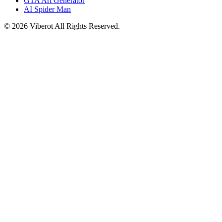
GTA Art Generator
AI Spider Man
©
2026
Viberot
All Rights Reserved.