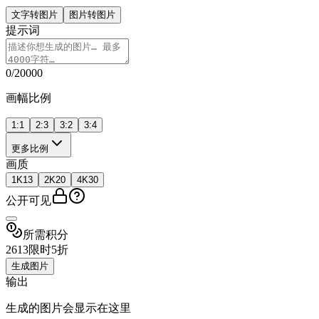
文字转图片
图片转图片
提示词
0/20000
画幅比例
1:1
2:3
3:2
3:4
更多比例
画质
1K
13
2K
20
4K
30
公开可见
所需积分
26
13
限时5折
生成图片
输出
生成的图片会显示在这里