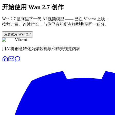
开始使用 Wan 2.7 创作
Wan 2.7 是阿里下一代 AI 视频模型 —— 已在 Viberot 上线，
按秒计费、连续时长，与你已有的所有模型共享同一积分。
免费试用 Wan 2.7
Viberot
用AI将创意转化为爆款视频和精美视觉内容