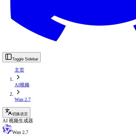
Toggle Sidebar
主页
AI视频
Wan 2.7
切换语言
AI 视频生成器
Wan 2.7