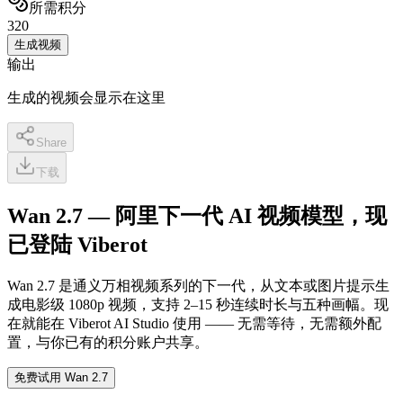
所需积分
320
生成视频
输出
生成的视频会显示在这里
Share
下载
Wan 2.7 — 阿里下一代 AI 视频模型，现
已登陆 Viberot
Wan 2.7 是通义万相视频系列的下一代，从文本或图片提示生
成电影级 1080p 视频，支持 2–15 秒连续时长与五种画幅。现
在就能在 Viberot AI Studio 使用 —— 无需等待，无需额外配
置，与你已有的积分账户共享。
免费试用 Wan 2.7