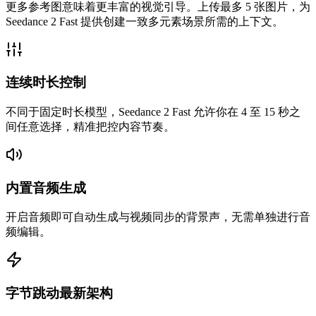
更多参考图意味着更丰富的视觉引导。上传最多 5 张图片，为
Seedance 2 Fast 提供创建一致多元素场景所需的上下文。
连续时长控制
不同于固定时长模型，Seedance 2 Fast 允许你在 4 至 15 秒之
间任意选择，精准把控内容节奏。
内置音频生成
开启音频即可自动生成与视频同步的背景声，无需单独进行音
频编辑。
字节跳动最新架构