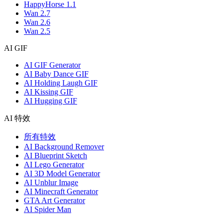
HappyHorse 1.1
Wan 2.7
Wan 2.6
Wan 2.5
AI GIF
AI GIF Generator
AI Baby Dance GIF
AI Holding Laugh GIF
AI Kissing GIF
AI Hugging GIF
AI 特效
所有特效
AI Background Remover
AI Blueprint Sketch
AI Lego Generator
AI 3D Model Generator
AI Unblur Image
AI Minecraft Generator
GTA Art Generator
AI Spider Man