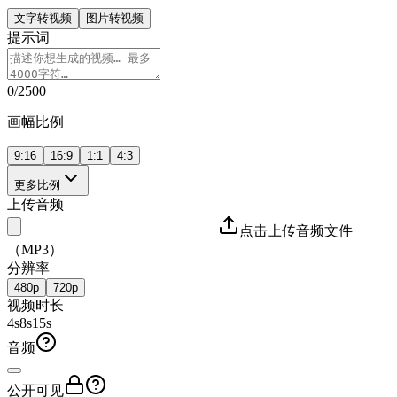
文字转视频
图片转视频
提示词
0/2500
画幅比例
9:16
16:9
1:1
4:3
更多比例
上传音频
点击上传音频文件
（MP3）
分辨率
480p
720p
视频时长
4
s
8
s
15
s
音频
公开可见