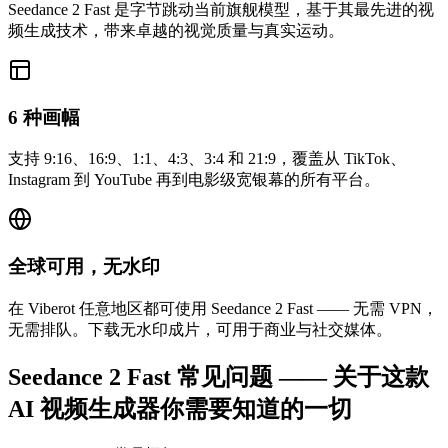
Seedance 2 Fast 是字节跳动当前旗舰模型，基于其最先进的视
频生成技术，带来卓越的视觉质量与真实运动。
6 种画幅
支持 9:16、16:9、1:1、4:3、3:4 和 21:9，覆盖从 TikTok、
Instagram 到 YouTube 再到电影级宽银幕的所有平台。
全球可用，无水印
在 Viberot 任意地区都可使用 Seedance 2 Fast —— 无需 VPN，
无需排队。下载无水印成片，可用于商业与社交媒体。
Seedance 2 Fast 常见问题 —— 关于这款
AI 视频生成器你需要知道的一切