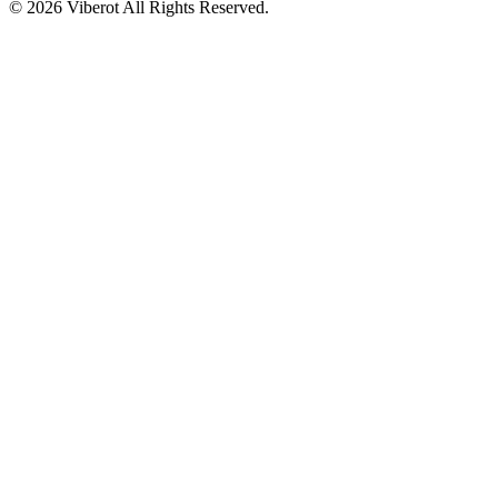
©
2026
Viberot
All Rights Reserved.