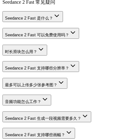
Seedance 2 Fast 常见疑问
Seedance 2 Fast 是什么？
Seedance 2 Fast 可以免费使用吗？
时长滑块怎么用？
Seedance 2 Fast 支持哪些分辨率？
最多可以上传多少张参考图？
音频功能怎么工作？
Seedance 2 Fast 生成一段视频需要多久？
Seedance 2 Fast 支持哪些画幅？