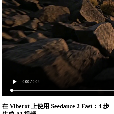
在 Viberot 上使用 Seedance 2 Fast：4 步