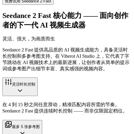
免费试用 Seedance 2 Fast
Seedance 2 Fast 核心能力 —— 面向创作
者的下一代 AI 视频生成器
灵活、强大，为画质而生
Seedance 2 Fast 提供高品质的 AI 视频生成能力，具备灵活时
长控制和多参考图支持。在 Viberot AI Studio 上，它代表了字
节跳动在 AI 视频技术上的最新进展，让创作者从简单的提示
词或参考图产出细节丰富、真实感强的视频内容。
灵活时长控制
在 4 到 15 秒之间任意滑动，精准匹配内容所需的节奏。
Seedance 2 Fast 提供连续时长控制 —— 而非仅限固定档位。
最多 5 张参考图