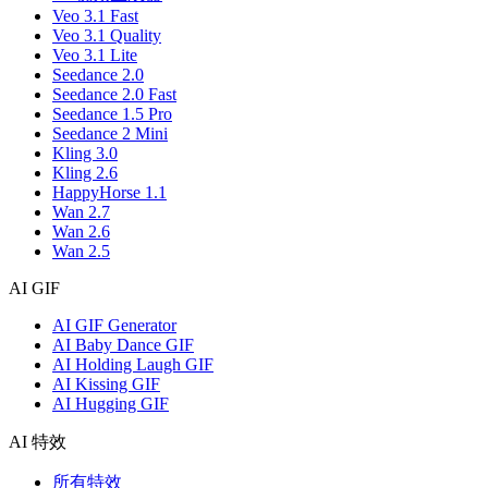
Veo 3.1 Fast
Veo 3.1 Quality
Veo 3.1 Lite
Seedance 2.0
Seedance 2.0 Fast
Seedance 1.5 Pro
Seedance 2 Mini
Kling 3.0
Kling 2.6
HappyHorse 1.1
Wan 2.7
Wan 2.6
Wan 2.5
AI GIF
AI GIF Generator
AI Baby Dance GIF
AI Holding Laugh GIF
AI Kissing GIF
AI Hugging GIF
AI 特效
所有特效