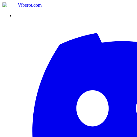
Viberot
.com