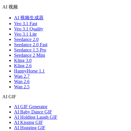
AI 视频
AI 视频生成器
Veo 3.1 Fast
Veo 3.1 Quality
Veo 3.1 Lite
Seedance 2.0
Seedance 2.0 Fast
Seedance 1.5 Pro
Seedance 2 Mini
Kling 3.0
Kling 2.6
HappyHorse 1.1
Wan 2.7
Wan 2.6
Wan 2.5
AI GIF
AI GIF Generator
AI Baby Dance GIF
AI Holding Laugh GIF
AI Kissing GIF
AI Hugging GIF