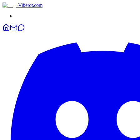
Viberot
.com