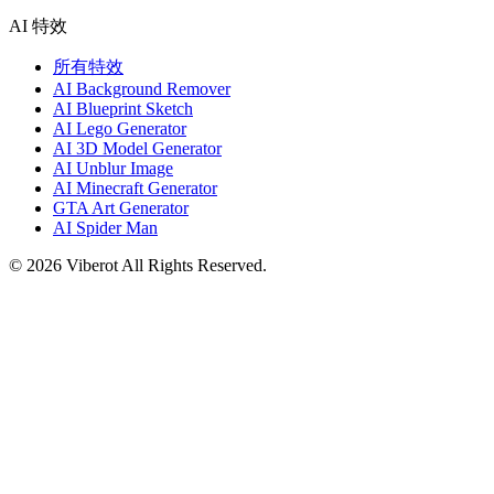
AI 特效
所有特效
AI Background Remover
AI Blueprint Sketch
AI Lego Generator
AI 3D Model Generator
AI Unblur Image
AI Minecraft Generator
GTA Art Generator
AI Spider Man
©
2026
Viberot
All Rights Reserved.